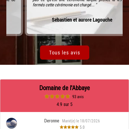
fermés cette cérémonie est chargé... "
Sébastien et aurore Lagouche
Tous les avis
Domaine de l'Abbaye
93 avis
4.9 sur 5
Deronne
· Marié(e) le 18/07/2026
5.0