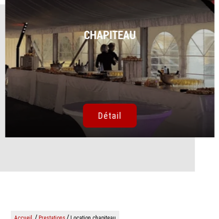
CHAPITEAU
Détail
/
/
Accueil
Prestations
Location chapiteau