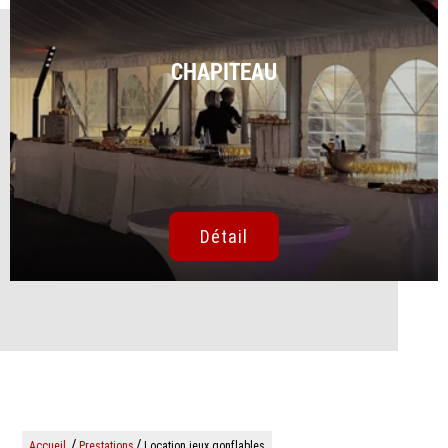
CHAPITEAU
Détail
/
/
Accueil
Prestations
Location jeux gonflables